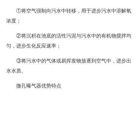
①将空气强制向污水中转移，用于进步污水中溶解氧
浓度；
②将沉积在池底的活性污泥与污水中的有机物搅拌均
匀，进步生化反应速率；
③将污水中的气体或易挥发物放逐到空气中，进步出
水水质。
微孔曝气器优势特点
微孔曝气器与其它微孔曝气器比较，以棕刚玉为主要
原料，经压制成型、高温烧结而成。
在相同条件下，微孔曝气器气泡可到达直径3mm，气
液相接触面大，氧利用率高达25%（与传统曝气配备比较