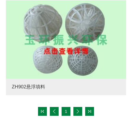
ZH902悬浮填料

1


