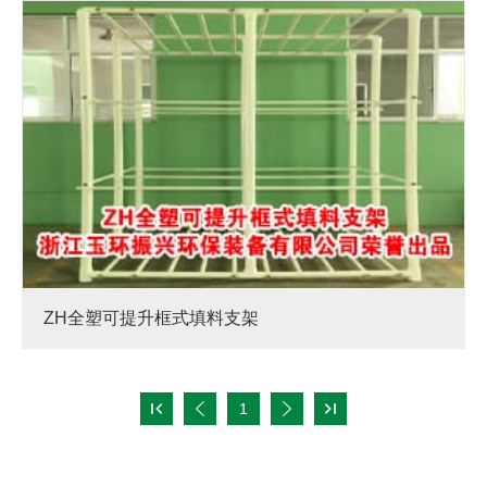
ZH全塑可提升框式填料支架

1


