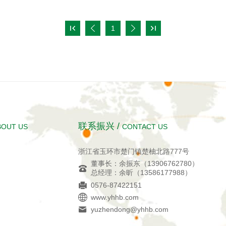

1



联系振兴 /
BOUT US
CONTACT US
浙江省玉环市楚门镇楚柚北路777号
董事长：余振东（13906762780）
总经理：余昕（13586177988）
0576-87422151
www.yhhb.com
yuzhendong@yhhb.com