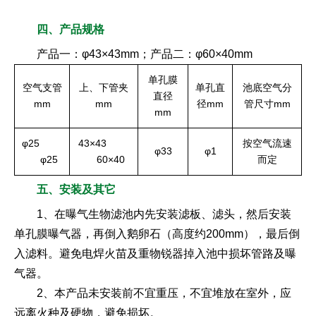
四、产品规格
产品一：φ43×43mm；产品二：φ60×40mm
单孔膜
空气支管
上、下管夹
单孔直
池底空气分
直径
mm
mm
径mm
管尺寸mm
mm
φ25
43×43
按空气流速
φ33
φ1
φ25
60×40
而定
五、安装及其它
1、在曝气生物滤池内先安装滤板、滤头，然后安装
单孔膜曝气器，再倒入鹅卵石（高度约200mm），最后倒
入滤料。避免电焊火苗及重物锐器掉入池中损坏管路及曝
气器。
2、本产品未安装前不宜重压，不宜堆放在室外，应
远离火种及硬物，避免损坏。