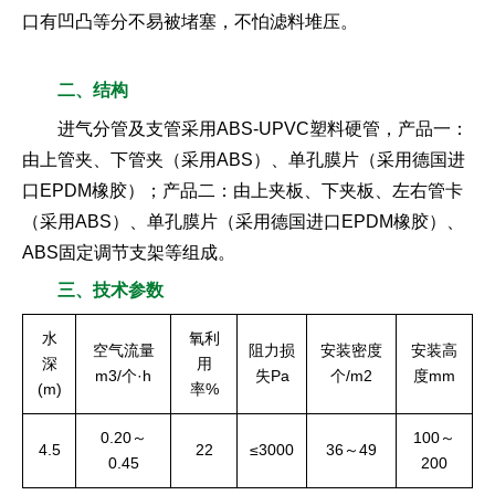
口有凹凸等分不易被堵塞，不怕滤料堆压。
二、结构
进气分管及支管采用ABS-UPVC塑料硬管，产品一：
由上管夹、下管夹（采用ABS）、单孔膜片（采用德国进
口EPDM橡胶）；产品二：由上夹板、下夹板、左右管卡
（采用ABS）、单孔膜片（采用德国进口EPDM橡胶）、
ABS固定调节支架等组成。
三、技术参数
水
氧利
空气流量
阻力损
安装密度
安装高
深
用
m3/个·h
失Pa
个/m2
度mm
(m)
率%
0.20～
100～
4.5
22
≤3000
36～49
0.45
200