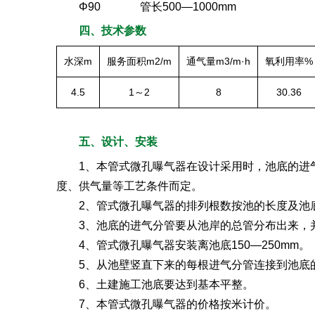
Φ90 管长500—1000mm
四、技术参数
水深m
服务面积m2/m
通气量m3/m·h
氧利用率%
4.5
1～2
8
30.36
五、设计、安装
1、本管式微孔曝气器在设计采用时，池底的进气分
度、供气量等工艺条件而定。
2、管式微孔曝气器的排列根数按池的长度及池
3、池底的进气分管要从池岸的总管分布出来，并
4、管式微孔曝气器安装离池底150—250mm。
5、从池壁竖直下来的每根进气分管连接到池底
6、土建施工池底要达到基本平整。
7、本管式微孔曝气器的价格按米计价。