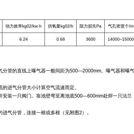
动力效率kg02/kw·h
供氧量kg02/h
阻力损失Pa
气孔密度个/m
6.24
0.68
3600
14000~15000
管的直线上曝气器一般间距为500—2000mm。曝气器和曝气器
底的进气分管大小计算空气流速而定。
安装一只阀门。靠池壁弯至离池底500—600mm处焊一只法
的进气分管，连接一根或多根（见附图2）。