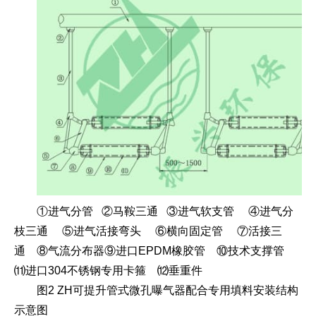
①进气分管 ②马鞍三通 ③进气软支管 ④进气分
枝三通 ⑤进气活接弯头 ⑥横向固定管 ⑦活接三
通 ⑧气流分布器⑨进口EPDM橡胶管 ⑩技术支撑管
⑾进口304不锈钢专用卡箍 ⑿垂重件
图2 ZH可提升管式微孔曝气器配合专用填料安装结构
示意图