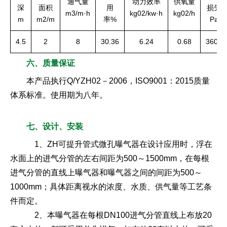
通气量
动力效率
供氧量
深
面积
用
损失
m3/m·h
kg02/kw·h
kg02/h
m
m2/m
率%
Pa
4.5
2
8
30.36
6.24
0.68
3600
六、质量保证
本产品执行Q/YZH02－2006，ISO9001：2015质量
体系标准。使用期为八年。
七、设计、安装
1、ZH可提升管式微孔曝气器在设计应用时，浮在
水面上的进气分管的左右间距为500～1500mm，在每根
进气分管的直线上曝气器和曝气器之间的间距为500～
1000mm；具体距离视水的浓度、水质、供气量等工艺条
件而定。
2、本曝气器在每根DN100进气分管直线上布放20