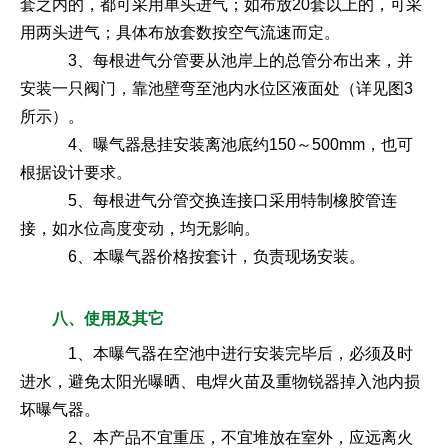
套之内的，都可采用单头进气；如布放20套以上的，可采
用两头进气；具体布放套数按空气流速而定。
3、每根进气分管要从池岸上的总管分布出来，并
安装一只阀门，靠池壁弯至池内水位区液面处（详见图3
所示）。
4、曝气器悬挂安装离池底约150～500mm，也可
根据设计要求。
5、每根进气分管交换连接口采用特制橡胶管连
接，如水位高度变动，均无影响。
6、本曝气器价格按套计，负责现场安装。
八、使用及其它
1、本曝气器在空池中进行安装完毕后，必须及时
进水，避免太阳光曝晒、电焊火苗及重物锐器掉入池内损
坏曝气器。
2、本产品不宜重压，不宜堆放在室外，应远离火